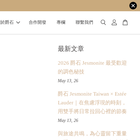
關於爵石
合作開發
專欄
聯繫我們
最新文章
2026 爵石 Jesmonite 最受歡迎
的調色秘技
May 13, 26
爵石 Jesmonite Taiwan × Estée
Lauder｜在焦慮浮現的時刻，
用雙手將日常拉回心裡的節奏
May 13, 26
與旅途共鳴，為心靈留下重量