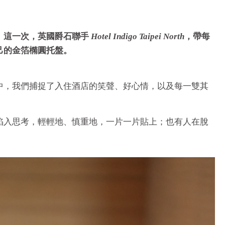
。這一次，英國爵石聯手
Hotel Indigo Taipei North
，帶每
己的金箔橢圓托盤。
中，我們捕捉了入住酒店的笑聲、好心情，以及每一雙其
陷入思考，輕輕地、慎重地，一片一片貼上；也有人在脫
。