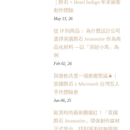
｜爵石 × Hotel Indigo 年末旅客
創作體驗
May 13, 26
從 IP 到商品： 為什麼設計公司
選擇英國爵石 Jesmonite 作為商
品化材料 —以「添財小馬」為
例
Feb 02, 26
與微軟共度一場療癒聖誕🎄｜
英國爵石 x Microsoft 台灣百人
手作體驗會
Jun 06, 25
歐美時尚藝術圈爆紅！「英國
爵石 Jesmonite」環保創作媒材
正式登台，找到讓美好無限循