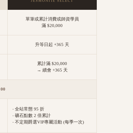
JESMONITE SELECT
單筆或累計消費或師資學員
滿 $20,000
升等日起 +365 天
累計滿 $20,000
→ 續會 +365 天
00
‧ 全站常態 95 折
‧ 礦石點數 2 倍累計
‧ 不定期爵選VIP專屬活動 (每季一次)