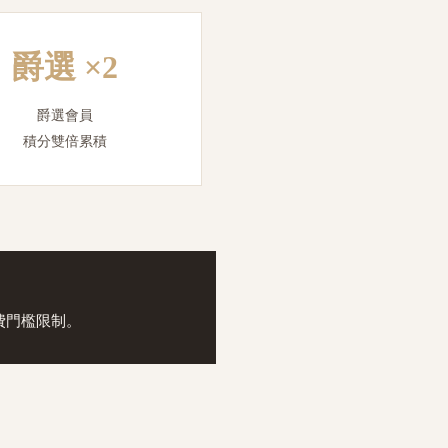
爵選 ×2
爵選會員
積分雙倍累積
消費門檻限制。