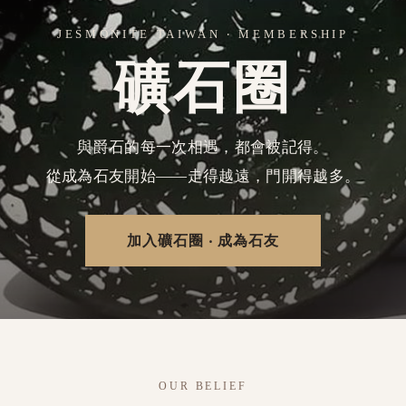
JESMONITE TAIWAN ‧ MEMBERSHIP
礦石圈
與爵石的每一次相遇，都會被記得。
從成為石友開始——走得越遠，門開得越多。
加入礦石圈 ‧ 成為石友
OUR BELIEF