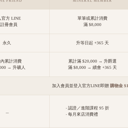
NE FRIEND
MINERAL MEMBER
官方 LINE
單筆或累計消費
或註冊會員
滿 $8,000
永久
升等日起 +365 天
籍內累計消費
累計滿 $20,000 → 升爵選
,000 → 升礦人
滿 $8,000 → 續會 +365 天
加入會員並登入官方LINE即贈
購物金 $1
‧ 認證／進階課程 95 折
＿
‧ 每月來店消費禮