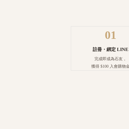
01
註冊・綁定 LINE
完成即成為石友，
獲得 $100 入會購物