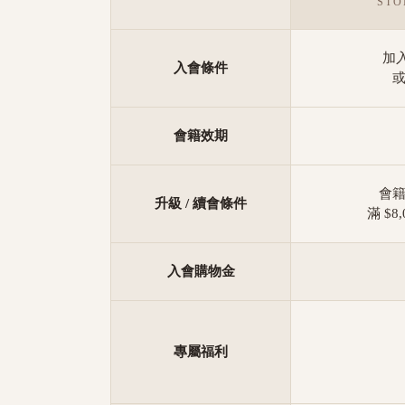
STO
加入
入會條件
會籍效期
會
升級 / 續會條件
滿 $8
入會購物金
專屬福利