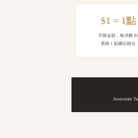
$1 = 1點
不限金額，每消費 $
累積 1 點礦石積分
Jesmon