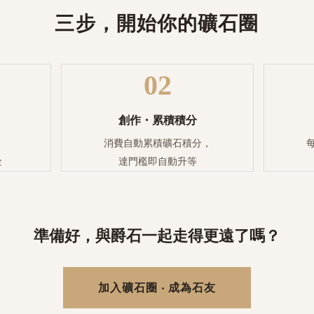
三步，開始你的礦石圈
02
創作・累積積分
消費自動累積礦石積分，
每
金
達門檻即自動升等
準備好，與爵石一起走得更遠了嗎？
加入礦石圈 ‧ 成為石友