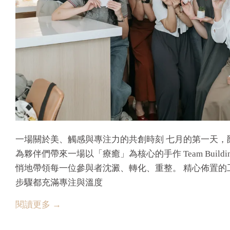
一場關於美、觸感與專注力的共創時刻 七月的第一天，爵石（J
為夥伴們帶來一場以「療癒」為核心的手作 Team Bui
悄地帶領每一位參與者沈澱、轉化、重整。 精心佈置的
步驟都充滿專注與溫度 ​
閱讀更多 →