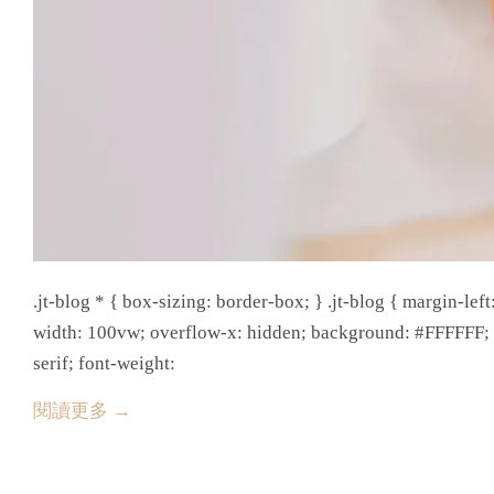
.jt-blog * { box-sizing: border-box; } .jt-blog { margin-l
width: 100vw; overflow-x: hidden; background: #FFFFFF; co
serif; font-weight:
閱讀更多 →