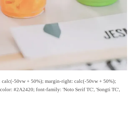
eft: calc(-50vw + 50%); margin-right: calc(-50vw + 50%);
lor: #2A2420; font-family: 'Noto Serif TC', 'Songti TC',