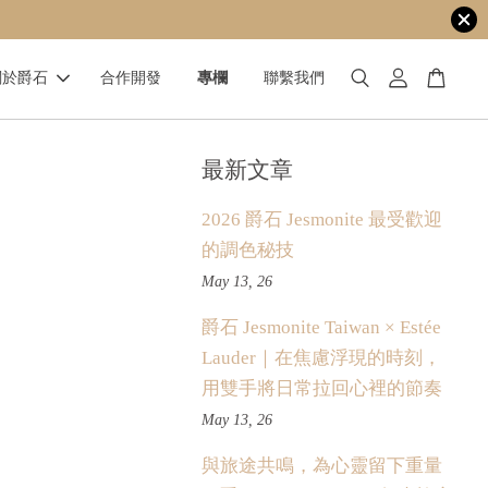
關於爵石
合作開發
專欄
聯繫我們
最新文章
2026 爵石 Jesmonite 最受歡迎
的調色秘技
May 13, 26
爵石 Jesmonite Taiwan × Estée
Lauder｜在焦慮浮現的時刻，
用雙手將日常拉回心裡的節奏
May 13, 26
與旅途共鳴，為心靈留下重量