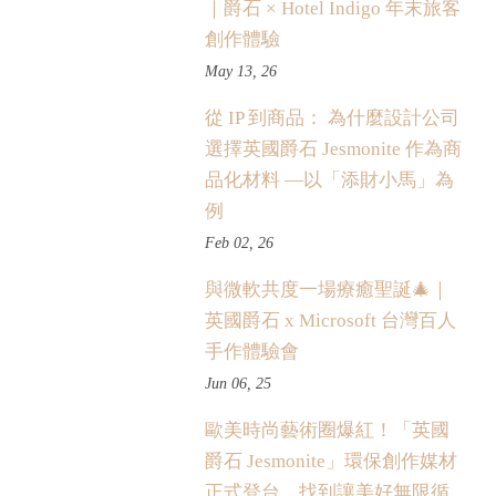
｜爵石 × Hotel Indigo 年末旅客
創作體驗
May 13, 26
從 IP 到商品： 為什麼設計公司
選擇英國爵石 Jesmonite 作為商
品化材料 —以「添財小馬」為
例
Feb 02, 26
與微軟共度一場療癒聖誕🎄｜
英國爵石 x Microsoft 台灣百人
手作體驗會
Jun 06, 25
歐美時尚藝術圈爆紅！「英國
爵石 Jesmonite」環保創作媒材
正式登台，找到讓美好無限循