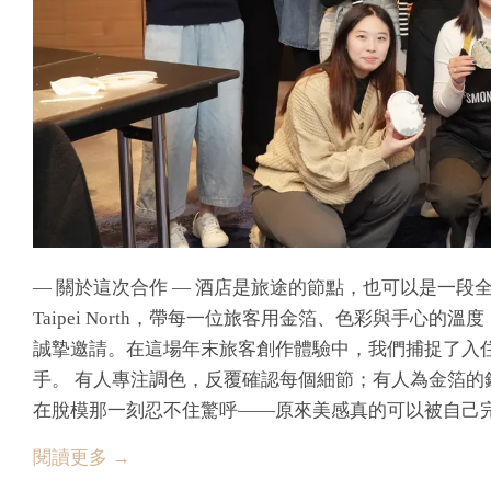
— 關於這次合作 — 酒店是旅途的節點，也可以是一段全新創
Taipei North，帶每一位旅客用金箔、色彩與手心
誠摯邀請。在這場年末旅客創作體驗中，我們捕捉了入
手。 有人專注調色，反覆確認每個細節；有人為金箔
在脫模那一刻忍不住驚呼——原來美感真的可以被自己
閱讀更多 →