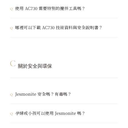
進階嘗試。
原廠建議範圍：1:4.5 至 1:5 均可接受
使用 AC730 需要特別的攪拌工具嗎？
AC730 開始固化時間
混合後約 20 分鐘（室溫越高越快）
是的。AC730 比 AC100 較難以手動攪拌均勻，建議使用
哪裡可以下載 AC730 技術資料與安全說明書？
專業混合攪拌工具。
相較於 AC100 的 5–8 分鐘，AC730 提供更充裕的操作
時間，適合大型作品或複雜技法。
目前優惠：
訂購 3 套以上 AC730（6kg）即贈送原廠
中文版技術資料（TDS）與安全說明書（SDS）可於官網
Jesmonite 混合攪拌工具一組
。
AC730 產品頁面下載，或透過 LINE 官方帳號
（@jesmonitetaiwan）向我們索取。
C
關於安全與環保
Jesmonite 安全嗎？有毒嗎？
Jesmonite 是安全的。採用水性配方，
不含 VOC（揮發
孕婦或小孩可以使用 Jesmonite 嗎？
性有機化合物）
，操作時無刺鼻氣味，固化後不釋放有害
物質。已通過英國 BS 標準防火測試，並榮獲英國國王獎
孕婦：
水性配方不含有機溶劑，不產生有害氣體，孕婦可