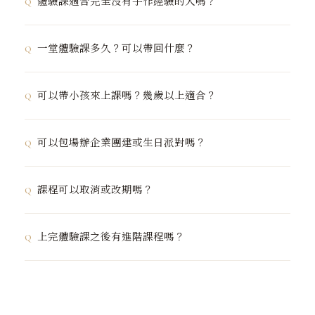
體驗課適合完全沒有手作經驗的人嗎？
① 官網課程頁面選擇場次並完成線上付款。
② LINE 官方帳號（@jesmonitetaiwan）聯繫我們協
完全適合。課程專為初學者設計，不需要任何手作背景或
助安排。
一堂體驗課多久？可以帶回什麼？
美術基礎，全程有老師在旁指導。絕大多數第一次來的學
報名完成後會收到確認訊息，請於課程前確認場地地址與
員都能帶走一件讓自己滿意的作品。
課程時長約
2–2.5 小時
，包含材料介紹與全程操作示範。
注意事項。
可以帶小孩來上課嗎？幾歲以上適合？
作品需等待完全固化（約 24 小時），可當天取走或隔日
來取。每位學員可帶走
自己親手製作的作品一件
，款式依
建議
8 歲以上
並有家長陪同參與。家長與孩子可一起報名
當期課程主題而異。
可以包場辦企業團建或生日派對嗎？
各自完成一件作品，是很適合的親子體驗活動。若希望安
排親子專場，歡迎透過 LINE 洽詢。
可以。提供
企業包場
與
私人活動客製
服務，適合企業團
課程可以取消或改期嗎？
建、員工福利活動、生日派對、品牌活動等。曾合作的企
業包含 Microsoft、BMW、Estée Lauder 等。歡迎透
課程開始前
72 小時以上
通知，可免費改期一次。72 小時
過 LINE 或官網企業合作頁面洽詢。
上完體驗課之後有進階課程嗎？
內取消恕不退費，但可保留費用於三個月內使用。如遇突
發狀況，請盡快透過 LINE 聯繫我們，我們會視情況彈性
有三個方向：
處理。
①
購買 DIY 材料包
——在家自行繼續創作。
②
報名進階技法課
——深入學習水磨石、大理石紋、金屬