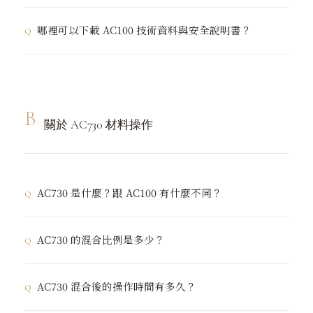
理效果，可在倒入模具後局部加入不同色料，用竹籤輕輕
添加物越大，越容易產生氣泡。建議材料倒入模具後輕敲
純材料 + 顏料成品：
脫模後表面非常光滑，無需打磨。讓
哪裡可以下載 AC100 技術資料與安全說明書？
拉出紋路。
容器底部幫助氣泡浮出，或用熱風槍快速掃過表面消泡。
成品在室溫下靜置
24 小時
，讓水分完全蒸發後再上封
釉。
中文版技術資料（TDS）與安全說明書（SDS）可於官網
有添加物成品（如水磨石、小石子）：
需要少量打磨，確
產品頁面下載，或透過 LINE 官方帳號
保表面光澤均勻、消除氣泡痕跡。
（@jesmonitetaiwan）向我們索取。
B
關於 AC730 材料操作
AC730 是什麼？跟 AC100 有什麼不同？
AC730 是 Jesmonite 具有
水泥感與石頭質感
的系列，本
AC730 的混合比例是多少？
身具備防水功能，可作為水泥、石頭或玻璃纖維強化塑膠
（GRP）的替代材料，廣泛應用於建築工藝。
AC730 混合後的操作時間有多久？
相比 AC100，AC730 呈現更粗獷自然的石感，固化速度
AC730 標準混合比例
較快，攪拌難度稍高，適合對材料已有基本認識的創作者
液體（Liquid）：礦物基底（Base）= 1 : 5