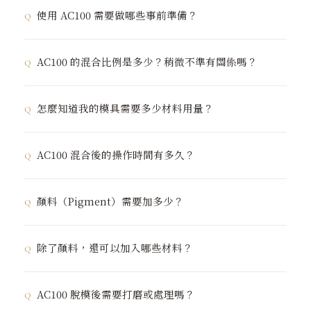
使用 AC100 需要做哪些事前準備？
AC100 是 Jesmonite 入門款，在家即可輕易使用。你需
AC100 的混合比例是多少？稍微不準有關係嗎？
要準備：
容器：
易於均勻攪拌的碗或杯，用來盛裝混合材料。
怎麼知道我的模具需要多少材料用量？
磅秤：
測量液體與基底重量，家用烹飪秤即可。
AC100 標準混合比例
攪拌工具：
冰棒棍或木棒均可，不需專業工具。
液體（Liquid）：礦物基底（Base）= 1 : 2.5
最簡單的方法：
將模具裝滿水，測量水的容量（ml）
，
保護桌面：
可鋪保鮮膜。若材料沾到桌面，固化後其實很
AC100 混合後的操作時間有多久？
再按比例計算：
好整理，無需過度擔心。
稍微偏差沒有關係。水分偏多，成品稍軟；水分偏少，成
品較硬。維持在 1:2.5 上下即可，過濕或過乾都會影響成
保鮮膜也可用來製作「水磨石」技法——將材料平鋪在保
以 1000ml 模具為例
顏料（Pigment）需要加多少？
品品質。
開始固化時間
鮮膜上，乾燥後再分離。
液體（Liquid）：約 285ml
混合後約 5–8 分鐘（室溫越高越快）
礦物基底（Base）：約 715g
除了顏料，還可以加入哪些材料？
建議用量
如果需要更多操作時間（調色、加入添加物等），建議使
這個方法適用於所有形狀的模具。
均勻單色效果：總材料重量的 2%–3% 即非常足夠
用
Jesmonite AC100 緩凝劑
，可將固化時間延長至約
可以加入：
Jesmonite 專用小碎石
（水磨石效果）、
天
AC100 脫模後需要打磨或處理嗎？
20 分鐘。
然小石子
、
金銀粉
、
樹脂配件
等。
將顏料加入材料後充分攪拌均勻即可。若想製作漸層或紋