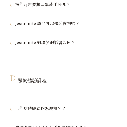
（King's Award for Enterprise）認證。
操作時需要戴口罩或手套嗎？
以使用。建議在通風良好的空間操作，操作後確實洗手。
小孩：
建議 8 歲以上並有大人陪同操作，主要考量是操作
混合液體時不需要特別防護。開封大包裝粉末時，建議佩
Jesmonite 成品可以盛裝食物嗎？
步驟需要耐心，而非材料的安全問題。
戴一般口罩避免粉塵吸入，與處理麵粉等粉末的建議相
同。皮膚較敏感者，可戴薄手套避免長時間接觸。
成品本身無毒，但材料有微細孔隙，液體可能滲入且不易
Jesmonite 對環境的影響如何？
清潔。若要作為食器使用，建議先塗上
食品級封釉
，使表
面光滑無孔隙後即可安心使用。
相比傳統複合材料，Jesmonite 的環境足跡較低。天然
礦石基底、水性樹脂配方、盡可能透過在地供應鏈採購原
料，都是品牌持續推動的環保實踐。Jesmonite 也正朝
D
向碳中和目標努力，並逐步以紙板取代塑膠包裝。
關於體驗課程
工作坊體驗課程怎麼報名？
可透過以下兩種方式：