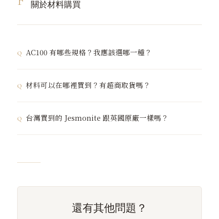
F
加入資格：完成官方講師認證、獨立運營滿三個月、已完
關於材料購買
成至少兩場正式授課、累計材料採購達一定門檻，並通過
創辦人訪談。
無需繳納加盟金
，以實際表現為入門標準。
詳情請透過 LINE 洽詢。
AC100 有哪些規格？我應該選哪一種？
材料可以在哪裡買到？有超商取貨嗎？
AC100 規格一覽
840g（240g Liquid + 600g Base）— 初次嘗試，體
可透過官網商店（
jesmonite.com.tw
）購買，支援超商
驗材料特性
台灣買到的 Jesmonite 跟英國原廠一樣嗎？
取貨與宅配。部分重量較大的規格（7kg、17.5kg）超商
3.5kg（1kg Liquid + 2.5kg Base）— 最受歡迎，適
取貨有重量限制，請在結帳時確認配送方式。大量採購歡
合穩定創作與課程使用
完全一樣。英國爵石 Jesmonite Taiwan 是台灣
唯一官
迎透過 LINE 洽詢專屬方案。
7kg（2kg Liquid + 5kg Base）— 適合進階創作
方授權總代理
，所有材料直接從英國原廠進口，配方與品
者，控制材料成本
質標準和全球 50 個國家一致。市場上存在非授權管道的
17.5kg（5kg Liquid + 12.5kg Base）— 適合開班講
仿製品，成分與安全性無法保證，購買時請認明官方授權
師或商業生產
標示。
還有其他問題？
第一次購買建議從
3.5kg
開始，用量足夠練習，也方便評