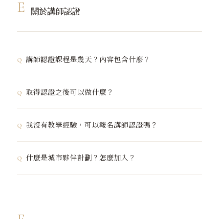
E
粉等特殊技法。
關於講師認證
③
報名講師認證課程
——兩天制官方認證，取得後可獨立
開班授課。
講師認證課程是幾天？內容包含什麼？
官方講師認證課程為
兩天制
，由台灣唯一 Jesmonite 總
取得認證之後可以做什麼？
部培訓講師親自授課。內容涵蓋：材料科學與成分解析、
AC100 與 AC730 操作技法（共 8 種以上）、色彩與質感
①
獨立開班授課
——以認證講師身份在自己的空間或合作
控制、常見問題排除、課程設計與教學方法、品牌合規使
我沒有教學經驗，可以報名講師認證嗎？
場地開設工作坊。
用規範，以及個人品牌定位建議。完成課程並通過評核，
②
發展個人品牌
——以 Jesmonite 為媒材建立創作品牌
即獲得 Jesmonite Taiwan 官方認可的講師認證資格。
可以。建議報名前至少有一次 Jesmonite 體驗課或自學
或手作商品線。
什麼是城市夥伴計劃？怎麼加入？
經驗。認證課程本身會完整教授教學方法，即使沒有教學
③
申請城市夥伴
——符合條件者獲得品牌支援與推廣資
背景，修畢後也具備獨立開班的能力。
源。
城市夥伴（City Partner）是 Jesmonite Taiwan 建立
④
材料優惠採購
——認證講師享有優惠材料採購價格。
的講師生態系統，讓各城市的認證講師在自己的地區推廣
Jesmonite，並獲得品牌官方支援與曝光資源。