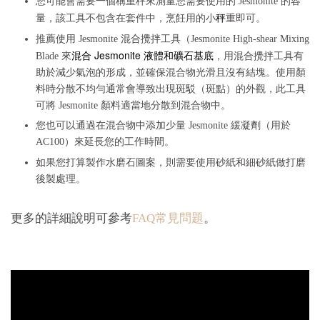
您可能會需要一個稱重秤來測量您需要使用的 Jesmonite 的容
秤
量，該工具不包含在套件中，烹飪用的小
重即可。
推薦使用 Jesmonite 混合攪拌工具（Jesmonite High-shear Mixing
混合 Jesmonite 液體和礦石基底
Blade 來
，用混合攪拌工具有
助於減少氣泡的形成，並確保混合物光滑且沒有結塊。使用顏
料時分散不均勻通常會導致出現斑駁（斑點）的外觀，此工具
可將 Jesmonite 顏料適當地分散到混合物中。
您也可以通過在混合物中添加少量 Jesmonite 緩凝劑（用於
AC100）來延長您的工作時間。
如果您打算製作水磨石圖案，則需要使用砂紙和細砂紙做打磨
後製處理。
更多的詳細說明可參考
FAQ常見問題
。