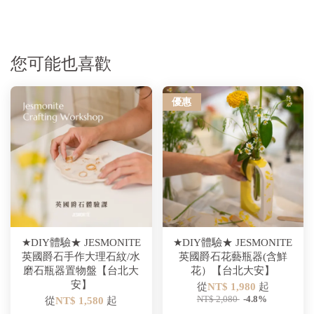
您可能也喜歡
優惠
★DIY體驗★ JESMONITE
★DIY體驗★ JESMONITE
英國爵石手作大理石紋/水
英國爵石花藝瓶器(含鮮
磨石瓶器置物盤【台北大
花）【台北大安】
安】
從
NT$ 1,980
起
NT$ 2,080
-4.8%
從
NT$ 1,580
起