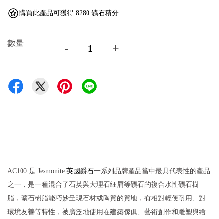
購買此產品可獲得 8280 礦石積分
數量
-
+
英國爵石
AC100 是 Jesmonite
一系列品牌產品當中最具代表性的產品
之一，是一種混合了石英與大理石細屑等礦石的複合水性礦石樹
脂，礦石樹脂能巧妙呈現石材或陶質的質地，有相對輕便耐用、對
環境友善等特性，被廣泛地使用在建築傢俱、藝術創作和雕塑與繪