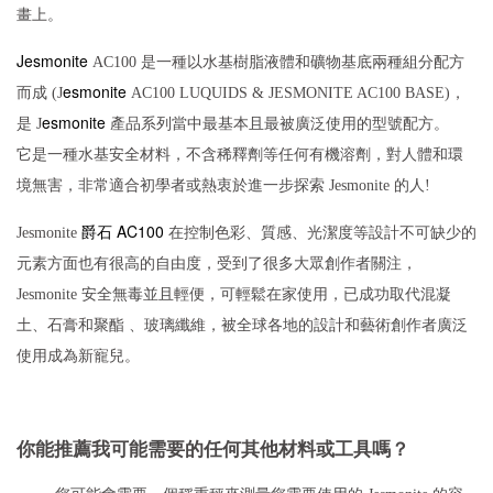
畫上。
Jesmonite
AC100 是一種以水基樹脂液體和礦物基底兩種組分配方
esmonite
而成 (J
AC100 LUQUIDS & JESMONITE AC100 BASE)，
esmonite
是 J
產品系列當中最基本且最被廣泛使用的型號配方。
它是一種水基安全材料，不含稀釋劑等任何有機溶劑，對人體和環
境無害，非常適合初學者或熱衷於進一步探索 Jesmonite
的人!
爵石
AC100
Jesmonite
在控制色彩、質感、光潔度等設計不可缺少的
元素方面也有很高的自由度，受到了很多大眾創作者關注，
Jesmonite
安全無毒並且輕便，可輕鬆在家使用，已成功取代混凝
土、石膏和聚酯 、玻璃纖維，被全球各地的設計和藝術創作者廣泛
使用成為新寵兒。
你能推薦我可能需要的任何其他材料或工具嗎？