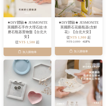
★DIY體驗★ JESMONITE
★DIY體驗★ JESMONITE
英國爵石手作大理石紋/水
英國爵石花藝瓶器(含鮮
磨石瓶器置物盤【台北大
花）【台北大安】
安】
從
NT$ 1,980
起
NT$ 2,080
-4.8%
從
NT$ 1,580
起
加入購物車
加入購物車