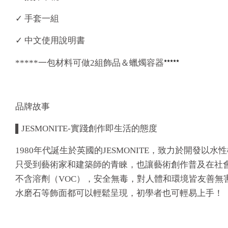
✓ 手套一組
✓ 中文使用說明書
*****
*****一包材料可做2組飾品＆蠟燭容器
品牌故事
▌JESMONITE-實踐創作即生活的態度
1980年代誕生於英國的JESMONITE，致力於開
只受到藝術家和建築師的青睞，也讓藝術創作普及在社會各
不含溶劑（VOC），安全無毒，對人體和環境皆友善
水磨石等飾面都可以輕鬆呈現，初學者也可輕易上手！