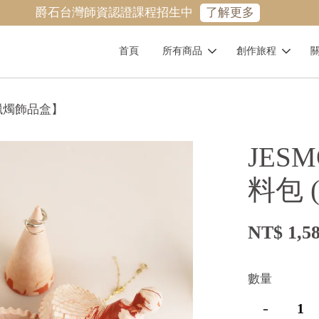
爵石台灣師資認證課程招生中
了解更多
首頁
所有商品
創作旅程
 【蠟燭飾品盒】
JES
料包 
NT$ 1,5
數量
-