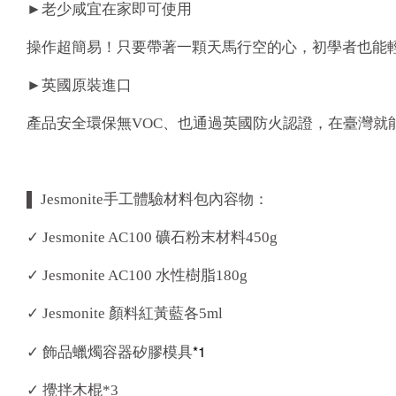
►老少咸宜在家即可使用
操作超簡易！只要帶著一顆天馬行空的心，初學者也能
►英國原裝進口
產品安全環保無VOC、也通過英國防火認證，在臺灣就
▌ Jesmonite手工體驗材料包內容物：
✓ Jesmonite AC100 礦石粉末材料450g
✓ Jesmonite AC100 水性樹脂180g
✓ Jesmonite 顏料紅黃藍各5ml
*1
✓ 飾品蠟燭容器矽膠模具
✓ 攪拌木棍*3