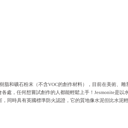
發以水性樹脂和礦石粉末（不含VOC的創作材料），目前在美術
處，任何想嘗試創作的人都能輕鬆上手！Jesmonite是
無害，同時具有英國標準防火認證，它的質地像水泥但比水泥