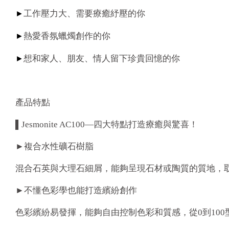
►
工作壓力大、需要療癒紓壓的你
►
熱愛香氛蠟燭創作的你
►
想和家人、朋友、情人留下珍貴回憶的你
產品特點
▌Jesmonite AC100—四大特點打造療癒與驚喜！
►複合水性礦石樹脂
混合石英與大理石細屑，能夠呈現石材或陶質的質地，
►不懂色彩學也能打造繽紛創作
色彩繽紛易發揮，能夠自由控制色彩和質感，從0到10