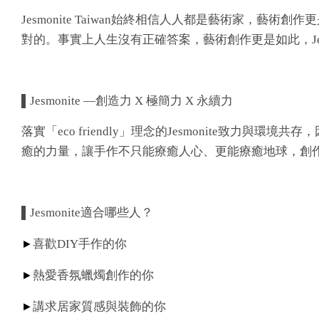
Jesmonite Taiwan始終相信人人都是藝術家
對的。事實上人生沒有正確答案，藝術創作更是如此，Jes
▌Jesmonite —創造力 X 極簡力 X 永續力
落實「eco friendly」理念的Jesmonite致力
癒的力量，讓手作不只能療癒人心、更能療癒地球，創作也能
▌Jesmonite適合哪些人？
►
喜歡DIY手作的你
►
熱愛香氛蠟燭創作的你
►
講求居家質感與裝飾的你