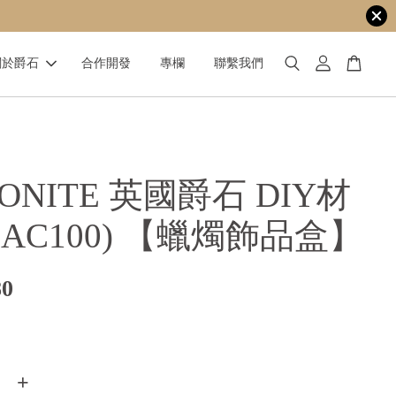
關於爵石
合作開發
專欄
聯繫我們
MONITE 英國爵石 DIY材
(AC100) 【蠟燭飾品盒】
80
+